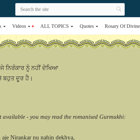
s
Videos
ALL TOPICS
Quotes
Rosary Of Divin
ੇ ਨਿਰੰਕਾਰ ਨੂੰ ਨਹੀਂ ਦੇਖਿਆ
 ਬਹੁਤ ਦੂਰ ਹੈ।
t available - you may read the romanised Gurmukhi:
h aje Nirankar nu nahin dekhya,