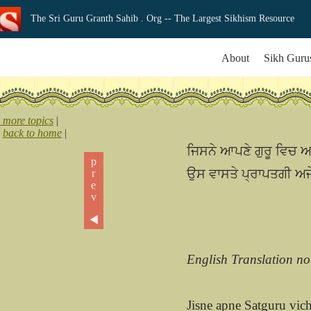
The Sri Guru Granth Sahib . Org
-- The Largest Sikhism Resource
About
Sikh Guru
more topics
|
back to home
|
ਜਿਸਨੇ ਆਪਣੇ ਗੁਰੂ ਵਿਚ ਅਜ
prev ◀
ਉਸ ਵਾਸਤੇ ਪ੍ਰਾਪਤਗੀ ਅਜੇ
English Translation no
Jisne apne Satguru vic