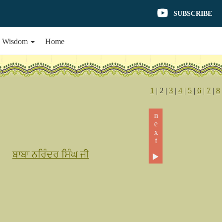
SUBSCRIBE
e Wisdom
Home
1
| 2 |
3
|
4
|
5
|
6
|
7
|
8
next ▶
ਬਾਬਾ ਨਰਿੰਦਰ ਸਿੰਘ ਜੀ