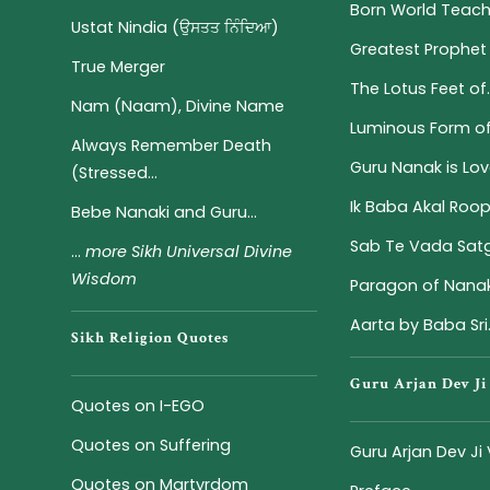
Born World Teach
Ustat Nindia (ਉਸਤਤ ਨਿੰਦਿਆ)
Greatest Prophet 
True Merger
The Lotus Feet of..
Nam (Naam), Divine Name
Luminous Form of S
Always Remember Death
Guru Nanak is Love
(Stressed...
Ik Baba Akal Roo
Bebe Nanaki and Guru...
Sab Te Vada Satgu
...
more Sikh Universal Divine
Wisdom
Paragon of Nanak
Aarta by Baba Sri.
Sikh Religion Quotes
Guru Arjan Dev Ji
Quotes on I-EGO
Quotes on Suffering
Guru Arjan Dev Ji
Quotes on Martyrdom