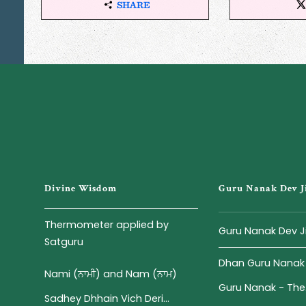
SHARE
S
H
A
R
E
T
H
I
S
A
R
T
I
Divine Wisdom
Guru Nanak Dev J
C
L
E
Thermometer applied by
Guru Nanak Dev J
Satguru
Dhan Guru Nanak -
Nami (ਨਾਮੀ) and Nam (ਨਾਮ)
Guru Nanak - The.
Sadhey Dhhain Vich Deri...