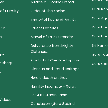
er
Miracle of Gobind Prema
Guru Ram
of Humility
Order of The Khalsa...
Guru Arj
.
Immortal Boons of Amrit...
Guru Har
ri...
Salient Features
Guru Har 
...
Marvel of True Surrender...
p
Deliverance from Mighty
Sri Har K
Clutches...
r...
Guru Teg
Product of Creative Impulse...
 Bhagti
Guru Gob
Glorious and Proud Heritage
..
Heroic death on the...
Humility Incarnate - Guru...
Sri Guru Granth Sahib...
 Videos
Conclusion (Guru Gobind