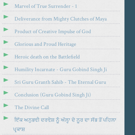
Marvel of True Surrender - 1
Deliverance from Mighty Clutches of Maya
Product of Creative Impulse of God
Glorious and Proud Heritage
Heroic death on the Battlefield
Humility Incarnate - Guru Gobind Singh Ji
Sri Guru Granth Sahib - The Eternal Guru
Conclusion (Guru Gobind Singh Ji)
The Divine Call
ਇੱਕ ਅਨੁਭਵੀ ਦਰਵੇਸ਼ ਨੂੰ ਅੱਲ੍ਹਾ ਦੇ ਨੂਰ ਦਾ ਸੱਭ ਤੋਂ ਪਹਿਲਾ
ਪ੍ਰਕਾਸ਼