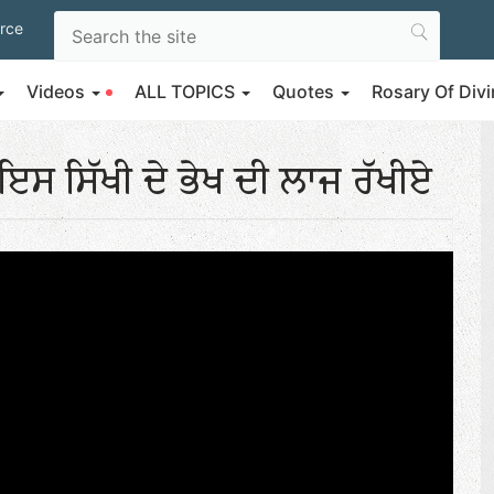
rce
Videos
ALL TOPICS
Quotes
Rosary Of Di
 - ਇਸ ਸਿੱਖੀ ਦੇ ਭੇਖ ਦੀ ਲਾਜ ਰੱਖੀਏ