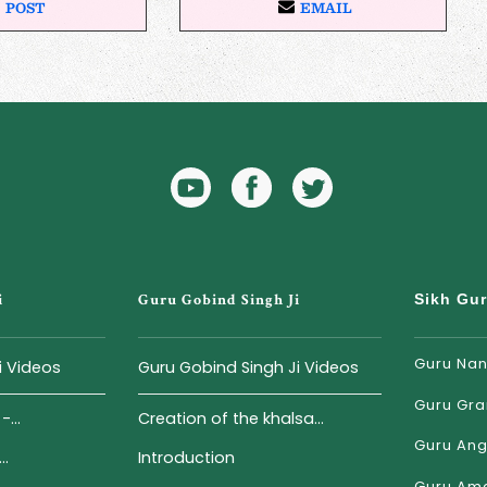
POST
EMAIL
P
E
O
M
S
A
T
I
O
L
N
X
YouTube
Facebook
Twitter
Icon
Icon
i
Guru Gobind Singh Ji
Sikh Gu
Guru Nan
i Videos
Guru Gobind Singh Ji Videos
Guru Gra
...
Creation of the khalsa...
Guru Ang
..
Introduction
Guru Ama