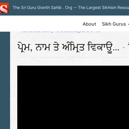
The Sri Guru Granth Sahib . Org
-- The Largest Sikhism Resou
About
Sikh Gurus
◄ Eternal Glory of Guru Arjan Dev Ji
ਪ੍ਰੇਮ, ਨਾਮ ਤੇ ਅੰਮ੍ਰਿਤ ਵਿਕਾਊ...