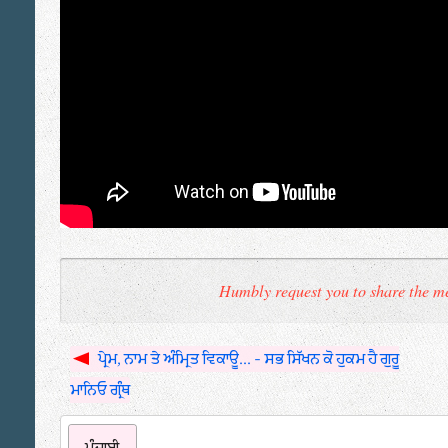
Humbly request you to share the me
ਪ੍ਰੇਮ, ਨਾਮ ਤੇ ਅੰਮ੍ਰਿਤ ਵਿਕਾਊ... - ਸਭ ਸਿੱਖਨ ਕੋ ਹੁਕਮ ਹੈ ਗੁਰੂ
ਮਾਨਿਓ ਗ੍ਰੰਥ