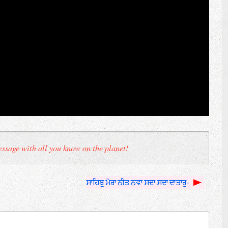
ssage with all you know on the planet!
ਸਾਹਿਬੁ ਮੇਰਾ ਨੀਤ ਨਵਾ ਸਦਾ ਸਦਾ ਦਾਤਾਰੁ-