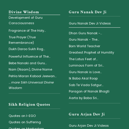
Divine Wisdom
Guru Nanak Dev Ji
Development of Guru
Consciousness
Guru Nanak Dev Ji Videos
Fragrance of The Holy...
Dhan Guru Nanak -...
True Prayer (True
Guru Nanak - The...
Remembrance)
Born World Teacher
Dukh Daroo Sukh Rog...
Greatest Prophet of Humility
Powerful Influence of The...
The Lotus Feet of...
Bebe Nanaki and Guru...
Luminous Form of Sri...
Nam (Naam), Divine Name
Guru Nanak is Love...
Pehla Maran Kabool Jeewan...
Ik Baba Akal Roop
...
more Sikh Universal Divine
Sab Te Vada Satgur...
Wisdom
Paragon of Nanak Bhagti
Aarta by Baba Sri...
Sikh Religion Quotes
Guru Arjan Dev Ji
Quotes on I-EGO
Quotes on Suffering
Guru Arjan Dev Ji Videos
Quotes on Martyrdom