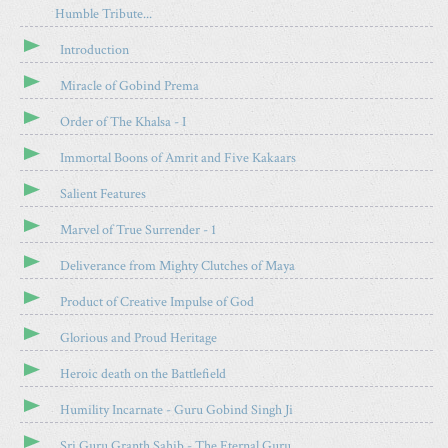
Humble Tribute...
T
N
H
X
Introduction
I
S
Miracle of Gobind Prema
A
R
Order of The Khalsa - I
T
Immortal Boons of Amrit and Five Kakaars
I
C
Salient Features
L
E
Marvel of True Surrender - 1
Deliverance from Mighty Clutches of Maya
Product of Creative Impulse of God
Glorious and Proud Heritage
Heroic death on the Battlefield
Humility Incarnate - Guru Gobind Singh Ji
Sri Guru Granth Sahib - The Eternal Guru