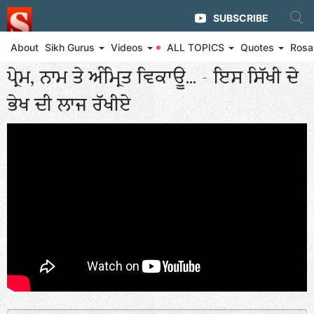
SUBSCRIBE
About
Sikh Gurus
Videos
ALL TOPICS
Quotes
Rosa
◄ Eternal Glory of Guru Arjan Dev Ji
ਪ੍ਰੇਮ, ਨਾਮ ਤੇ ਅੰਮ੍ਰਿਤ ਵਿਕਾਊ... - ਇਸ ਸਿੱਖੀ ਦੇ
ਭੇਖ ਦੀ ਲਾਜ ਰੱਖੀਏ