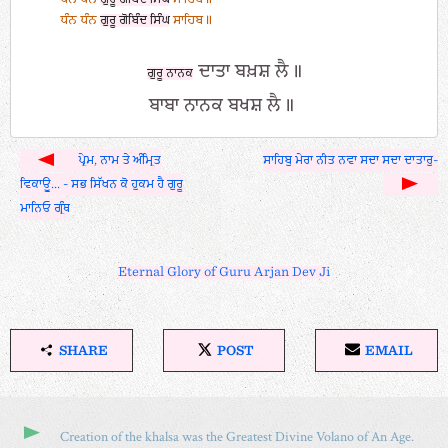
ਧੰਨ ਧੰਨ
ਗੁਰੂ ਗੋਬਿੰਦ ਸਿੰਘ
ਸਾਹਿਬ॥
ਦਾਤਾ ਬਖ਼ਸ਼ ਲੈ॥
ਗੁਰੂ ਨਾਨਕ
ਬਾਬਾ ਨਾਨਕ ਬਖਸ਼ ਲੈ॥
ਪ੍ਰੇਮ, ਨਾਮ ਤੇ ਅੰਮ੍ਰਿਤ
ਸਾਹਿਬੁ ਮੇਰਾ ਨੀਤ ਨਵਾ ਸਦਾ ਸਦਾ ਦਾਤਾਰੁ-
ਵਿਕਾਊ... - ਸਭ ਸਿੱਖਨ ਕੋ ਹੁਕਮ ਹੈ ਗੁਰੂ
ਮਾਨਿਓ ਗ੍ਰੰਥ
Eternal Glory of Guru Arjan Dev Ji
SHARE
POST
EMAIL
S
P
E
H
O
M
A
S
A
R
T
I
Creation of the khalsa was the Greatest Divine Volano of An Age.
E
O
L