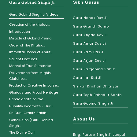
Guru Gobind Singh Ji
Sikh Gurus
Guru Gobind Singh Ji Videos
Guru Nanak Dev Ji
Creation of the khalsa...
Guru Granth Sahib
Introduction
Guru Angad Dev Ji
Miracle of Gobind Prema
Guru Amar Das Ji
Order of The Khalsa...
Immortal Boons of Amrit...
Guru Ram Das Ji
Salient Features
Guru Arjan Dev Ji
Marvel of True Surrender...
Guru Hargobind Sahib
Deliverance from Mighty
Guru Har Rai Ji
Clutches...
Product of Creative Impulse...
Sri Har Krishan Dhiaiyai
Glorious and Proud Heritage
Guru Tegh Bahadur Sahib
Heroic death on the...
Guru Gobind Singh Ji
Humility Incarnate - Guru...
Sri Guru Granth Sahib...
About Us
Conclusion (Guru Gobind
Singh...
The Divine Call
Brig. Partap Singh Ji Jaspal