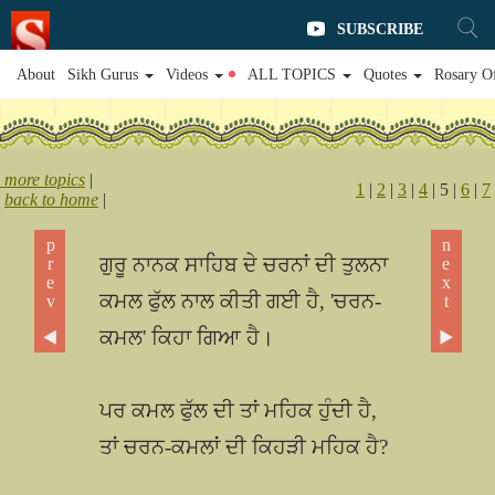
SUBSCRIBE
About
Sikh Gurus
Videos
ALL TOPICS
Quotes
Rosary O
more topics
|
1
|
2
|
3
|
4
| 5 |
6
|
7
back to home
|
prev ◀
next ▶
ਗੁਰੂ ਨਾਨਕ ਸਾਹਿਬ ਦੇ ਚਰਨਾਂ ਦੀ ਤੁਲਨਾ
ਕਮਲ ਫੁੱਲ ਨਾਲ ਕੀਤੀ ਗਈ ਹੈ, 'ਚਰਨ-
ਕਮਲ' ਕਿਹਾ ਗਿਆ ਹੈ।
ਪਰ ਕਮਲ ਫੁੱਲ ਦੀ ਤਾਂ ਮਹਿਕ ਹੁੰਦੀ ਹੈ,
ਤਾਂ ਚਰਨ-ਕਮਲਾਂ ਦੀ ਕਿਹੜੀ ਮਹਿਕ ਹੈ?