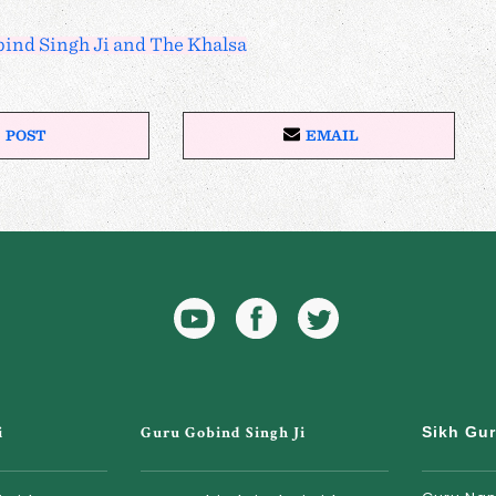
bind Singh Ji and The Khalsa
POST
EMAIL
P
E
O
M
S
A
T
I
O
L
N
X
YouTube
Facebook
Twitter
Icon
Icon
i
Guru Gobind Singh Ji
Sikh Gu