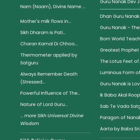
Guru Nanak Dev J
Nam (Naam), Divine Name ...
Dhan Guru Nanak -
Mother's milk flows in...
Guru Nanak - The.
Sikh Dharam is Pati...
Born World Teach
Charan Kamal Di Chhoo...
Greatest Prophet 
Thermometer applied by
The Lotus Feet of..
Satguru
Luminous Form of S
Always Remember Death
(Stressed...
Guru Nanak is Love
Powerful Influence of The...
Ik Baba Akal Roo
Nature of Lord Guru...
Sab Te Vada Satgu
...
more Sikh Universal Divine
Paragon of Nanak
Wisdom
Aarta by Baba Sri.