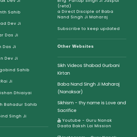
ak Dev Ji
Brig. Partap Singh Ji Jaspal
(retd)
a Direct Disciple of Baba
nth Sahib
Nand Singh Ji Maharaj
ad Dev Ji
Subscribe to keep updated
r Das Ji
 Das Ji
Other Websites
an Dev Ji
Sikh Videos Shabad Gurbani
gobind Sahib
Kirtan
Rai Ji
Baba Nand Singh Ji Maharaj
(Nanaksar)
rishan Dhiaiyai
Sikhism - thy name is Love and
h Bahadur Sahib
Sacrifice
ind Singh Ji
Youtube - Guru Nanak
Daata Baksh Lai Mission