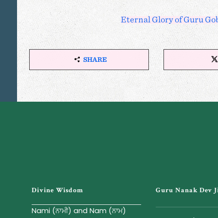
Eternal Glory of Guru Go
SHARE
S
H
A
R
E
T
H
I
S
A
R
T
I
Divine Wisdom
Guru Nanak Dev J
C
L
Nami (ਨਾਮੀ) and Nam (ਨਾਮ)
E