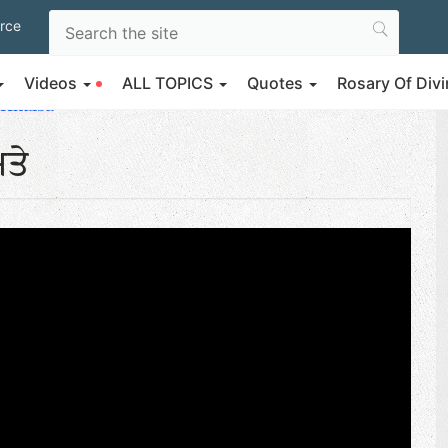
rce
Videos
ALL TOPICS
Quotes
Rosary Of Di
 Khalsa
ਮਤੇ