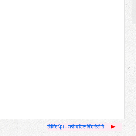
ਗੋਬਿੰਦ ਪ੍ਰੇਮ - ਸਾਡੇ ਢਹਿਣ ਵਿੱਚ ਦੇਰੀ ਹੈ