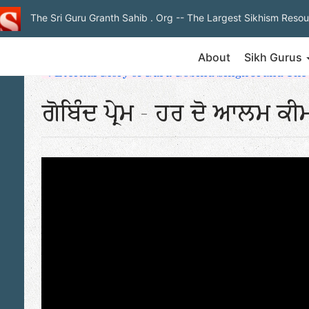
The Sri Guru Granth Sahib . Org
-- The Largest Sikhism Resou
About
Sikh Gurus
◄ Eternal Glory of Guru Gobind Singh Ji and The
ਗੋਬਿੰਦ ਪ੍ਰੇਮ - ਹਰ ਦੋ ਆਲਮ ਕੀ