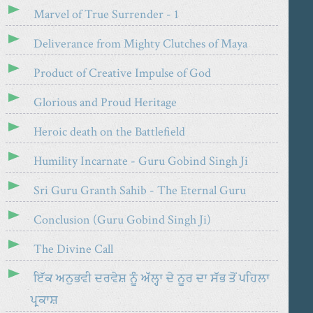
Marvel of True Surrender - 1
Deliverance from Mighty Clutches of Maya
Product of Creative Impulse of God
Glorious and Proud Heritage
Heroic death on the Battlefield
Humility Incarnate - Guru Gobind Singh Ji
Sri Guru Granth Sahib - The Eternal Guru
Conclusion (Guru Gobind Singh Ji)
The Divine Call
ਇੱਕ ਅਨੁਭਵੀ ਦਰਵੇਸ਼ ਨੂੰ ਅੱਲ੍ਹਾ ਦੇ ਨੂਰ ਦਾ ਸੱਭ ਤੋਂ ਪਹਿਲਾ
ਪ੍ਰਕਾਸ਼