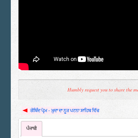
Humbly request you to share the me
ਗੋਬਿੰਦ ਪ੍ਰੇਮ - ਖ਼ੁਦਾ ਦਾ ਨੂਰ ਪਟਨਾ ਸਾਹਿਬ ਵਿੱਚ
ਪੰਜਾਬੀ