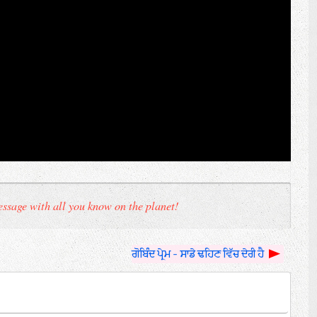
ssage with all you know on the planet!
ਗੋਬਿੰਦ ਪ੍ਰੇਮ - ਸਾਡੇ ਢਹਿਣ ਵਿੱਚ ਦੇਰੀ ਹੈ