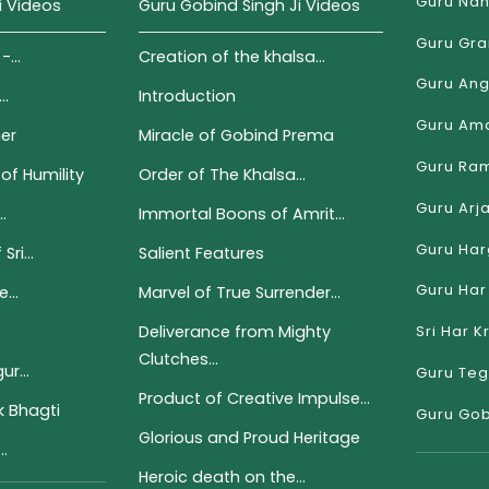
Guru Nan
i Videos
Guru Gobind Singh Ji Videos
Guru Gra
...
Creation of the khalsa...
Guru Ang
..
Introduction
Guru Ama
er
Miracle of Gobind Prema
Guru Ram
of Humility
Order of The Khalsa...
Guru Arj
.
Immortal Boons of Amrit...
Guru Har
ri...
Salient Features
Guru Har 
...
Marvel of True Surrender...
p
Deliverance from Mighty
Sri Har K
Clutches...
r...
Guru Teg
Product of Creative Impulse...
 Bhagti
Guru Gob
Glorious and Proud Heritage
..
Heroic death on the...