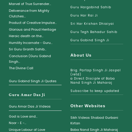
Marvel of True Surrender...
Guru Hargobind Sahib
Deliverance from Mighty
Guru Har Rai Ji
Clutches...
Product of Creative Impulse...
Sri Har Krishan Dhiaiyai
Glorious and Proud Heritage
Guru Tegh Bahadur Sahib
Heroic death on the...
Guru Gobind Singh Ji
Humility Incarnate - Guru...
Sri Guru Granth Sahib...
About Us
Conclusion (Guru Gobind
Singh...
The Divine Call
Brig. Partap Singh Ji Jaspal
(retd)
a Direct Disciple of Baba
Guru Gobind Singh Ji Quotes
Nand Singh Ji Maharaj
Subscribe to keep updated
Guru Amar Das Ji
Other Websites
Guru Amar Das Ji Videos
God is Love and...
Sikh Videos Shabad Gurbani
Noor - E -...
Kirtan
Unique Labour of Love
Baba Nand Singh Ji Maharaj