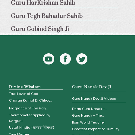
Guru HarKrishan Sahib
Guru Tegh Bahadur Sahib
Guru Gobind Singh Ji
YouTube
Facebook
Twitter
Icon
Icon
Divine Wisdom
Guru Nanak Dev Ji
True Lover of God
Guru Nanak Dev Ji Videos
Charan Kamal Di Chhoo...
Fragrance of The Holy...
Dhan Guru Nanak -...
Thermometer applied by
Guru Nanak - The...
Satguru
Born World Teacher
Ustat Nindia (ਉਸਤਤ ਨਿੰਦਿਆ)
Greatest Prophet of Humility
True Merger