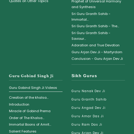
Quotes on Other Topics
Prophet of Universal Harmony
and Synthesis
Sri Guru Granth Sahib -
Immortal...
Sri Guru Granth Sahib - The...
Sri Guru Granth Sahib -
Saviour...
Adoration and True Devotion
Guru Arjan Dev Ji - Martyrdom
Conclusion - Guru Arjan Dev Ji
Guru Gobind Singh Ji
Sikh Gurus
Guru Gobind Singh Ji Videos
Guru Nanak Dev Ji
Creation of the khalsa...
Guru Granth Sahib
Introduction
Guru Angad Dev Ji
Miracle of Gobind Prema
Guru Amar Das Ji
Order of The Khalsa...
Immortal Boons of Amrit...
Guru Ram Das Ji
Salient Features
Guru Arjan Dev Ji