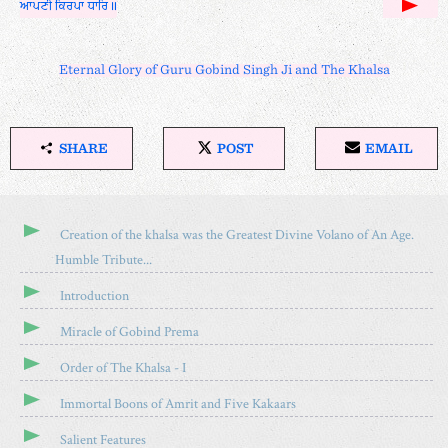
ਆਪਣੀ ਕਿਰਪਾ ਧਾਰਿ॥
Eternal Glory of Guru Gobind Singh Ji and The Khalsa
SHARE
POST
EMAIL
S
P
E
H
O
M
A
S
A
R
T
I
Creation of the khalsa was the Greatest Divine Volano of An Age.
E
O
L
Humble Tribute...
T
N
H
X
Introduction
I
S
Miracle of Gobind Prema
A
R
Order of The Khalsa - I
T
Immortal Boons of Amrit and Five Kakaars
I
C
Salient Features
L