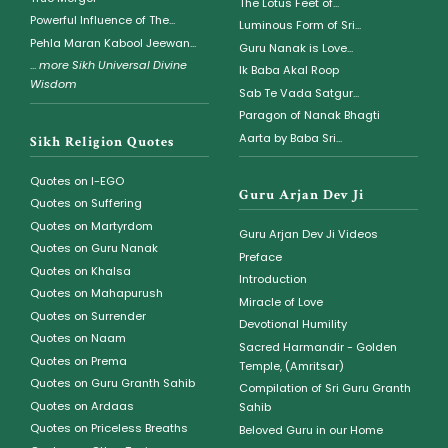
The Lotus Feet of...
Powerful Influence of The...
Luminous Form of Sri...
Pehla Maran Kabool Jeewan...
Guru Nanak is Love...
...
more Sikh Universal Divine
Ik Baba Akal Roop
Wisdom
Sab Te Vada Satgur...
Paragon of Nanak Bhagti
Aarta by Baba Sri...
Sikh Religion Quotes
Quotes on I-EGO
Guru Arjan Dev Ji
Quotes on Suffering
Quotes on Martyrdom
Guru Arjan Dev Ji Videos
Quotes on Guru Nanak
Preface
Quotes on Khalsa
Introduction
Quotes on Mahapurush
Miracle of Love
Quotes on Surrender
Devotional Humility
Quotes on Naam
Sacred Harmandir - Golden
Quotes on Prema
Temple, (Amritsar)
Quotes on Guru Granth Sahib
Compilation of Sri Guru Granth
Quotes on Ardaas
Sahib
Quotes on Priceless Breaths
Beloved Guru in our Home