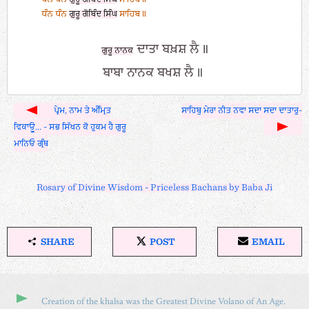
ਧੰਨ ਧੰਨ
ਗੁਰੂ ਗੋਬਿੰਦ ਸਿੰਘ
ਸਾਹਿਬ॥
ਦਾਤਾ ਬਖ਼ਸ਼ ਲੈ॥
ਗੁਰੂ ਨਾਨਕ
ਬਾਬਾ ਨਾਨਕ ਬਖਸ਼ ਲੈ॥
ਪ੍ਰੇਮ, ਨਾਮ ਤੇ ਅੰਮ੍ਰਿਤ
ਸਾਹਿਬੁ ਮੇਰਾ ਨੀਤ ਨਵਾ ਸਦਾ ਸਦਾ ਦਾਤਾਰੁ-
ਵਿਕਾਊ... - ਸਭ ਸਿੱਖਨ ਕੋ ਹੁਕਮ ਹੈ ਗੁਰੂ
ਮਾਨਿਓ ਗ੍ਰੰਥ
Rosary of Divine Wisdom - Priceless Bachans by Baba Ji
SHARE
POST
EMAIL
S
P
E
H
O
M
A
S
A
R
T
I
Creation of the khalsa was the Greatest Divine Volano of An Age.
E
O
L