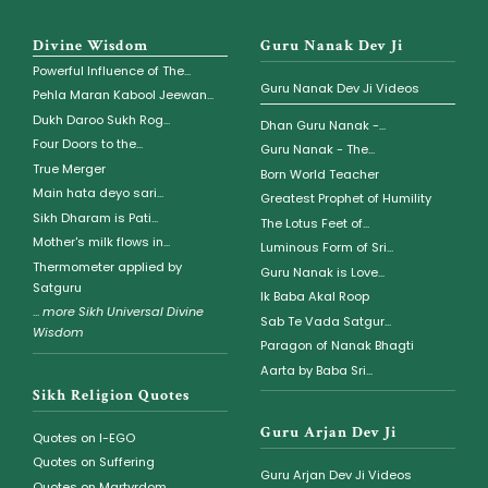
Divine Wisdom
Guru Nanak Dev Ji
Powerful Influence of The...
Guru Nanak Dev Ji Videos
Pehla Maran Kabool Jeewan...
Dukh Daroo Sukh Rog...
Dhan Guru Nanak -...
Four Doors to the...
Guru Nanak - The...
True Merger
Born World Teacher
Main hata deyo sari...
Greatest Prophet of Humility
Sikh Dharam is Pati...
The Lotus Feet of...
Mother's milk flows in...
Luminous Form of Sri...
Thermometer applied by
Guru Nanak is Love...
Satguru
Ik Baba Akal Roop
...
more Sikh Universal Divine
Sab Te Vada Satgur...
Wisdom
Paragon of Nanak Bhagti
Aarta by Baba Sri...
Sikh Religion Quotes
Guru Arjan Dev Ji
Quotes on I-EGO
Quotes on Suffering
Guru Arjan Dev Ji Videos
Quotes on Martyrdom