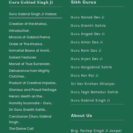
Guru Gobind Singh Ji
Sikh Gurus
Guru Gobind Singh Ji Videos
Guru Nanak Dev Ji
Creation of the khalsa...
Guru Granth Sahib
Introduction
Guru Angad Dev Ji
Miracle of Gobind Prema
Guru Amar Das Ji
Order of The Khalsa...
Immortal Boons of Amrit...
Guru Ram Das Ji
Salient Features
Guru Arjan Dev Ji
Marvel of True Surrender...
Guru Hargobind Sahib
Deliverance from Mighty
Guru Har Rai Ji
Clutches...
Product of Creative Impulse...
Sri Har Krishan Dhiaiyai
Glorious and Proud Heritage
Guru Tegh Bahadur Sahib
Heroic death on the...
Guru Gobind Singh Ji
Humility Incarnate - Guru...
Sri Guru Granth Sahib...
About Us
Conclusion (Guru Gobind
Singh...
The Divine Call
Brig. Partap Singh Ji Jaspal