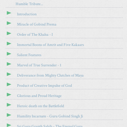
Humble Tribute...
T
N
H
X
Introduction
I
S
Miracle of Gobind Prema
A
R
Order of The Khalsa - I
T
Immortal Boons of Amrit and Five Kakaars
I
C
Salient Features
L
E
Marvel of True Surrender - 1
Deliverance from Mighty Clutches of Maya
Product of Creative Impulse of God
Glorious and Proud Heritage
Heroic death on the Battlefield
Humility Incarnate - Guru Gobind Singh Ji
Sri Guru Granth Sahib - The Eternal Guru