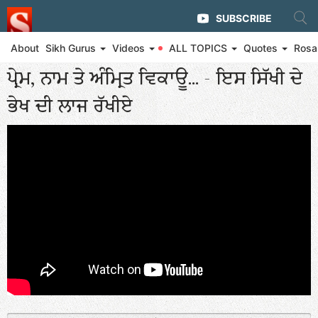
SUBSCRIBE
About
Sikh Gurus
Videos
ALL TOPICS
Quotes
Rosa
◄ Rosary of Divine Wisdom - Priceless Bachans by Baba Ji
ਪ੍ਰੇਮ, ਨਾਮ ਤੇ ਅੰਮ੍ਰਿਤ ਵਿਕਾਊ... - ਇਸ ਸਿੱਖੀ ਦੇ
ਭੇਖ ਦੀ ਲਾਜ ਰੱਖੀਏ